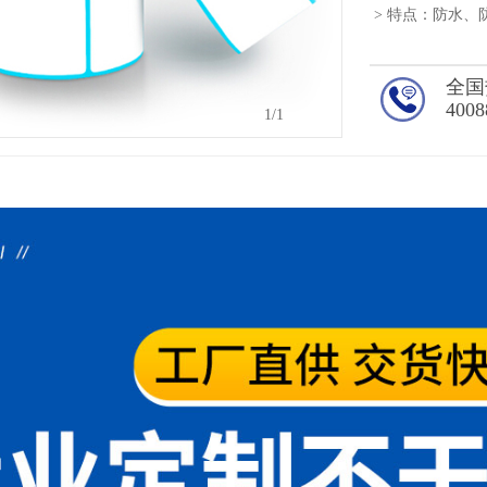
> 特点：防水
全国
4008
1
/1