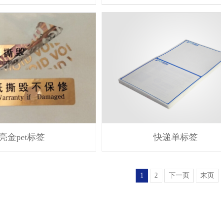
亮金pet标签
快递单标签
1
2
下一页
末页