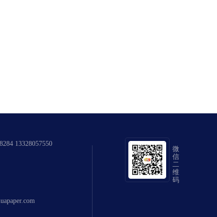
84 13328057550
微
信
二
维
码
uapaper.com