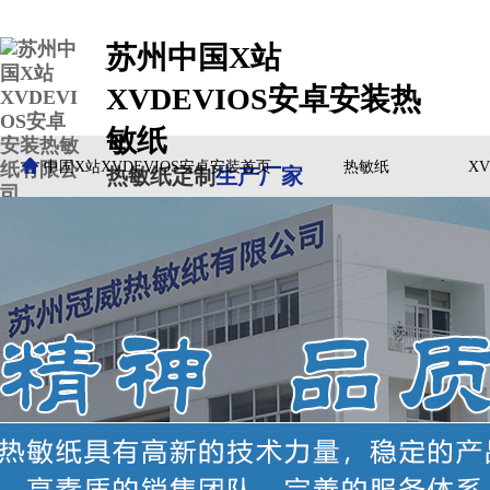
苏州中国X站
XVDEVIOS安卓安装热
敏纸
中国X站XVDEVIOS安卓安装首页
热敏纸
X
热敏纸定制
生产厂家
客户案例
中国X站XVDEVIOS安卓安装动态