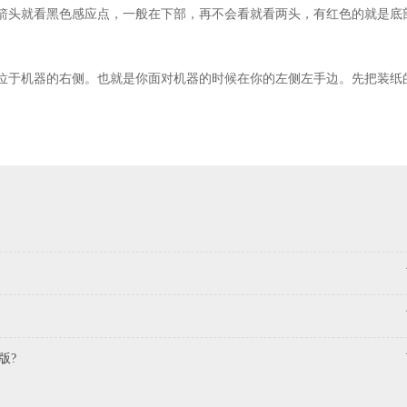
，没箭头就看黑色感应点，一般在下部，再不会看就看两头，有红色的就是底部
都位于机器的右侧。也就是你面对机器的时候在你的左侧左手边。先把装纸的那
版?