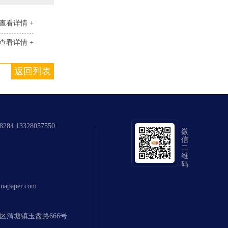
查看详情 +
查看详情 +
返回列表
284 13328057550
微
信
二
维
码
apaper.com
相城区渭塘镇玉盘路666号